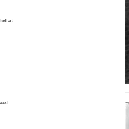
 Belfort
d
ussel