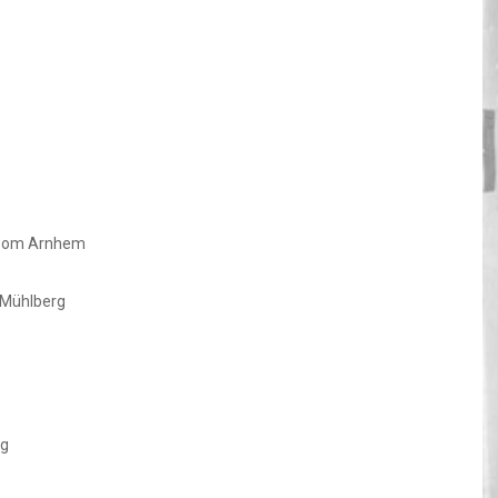
ag om Arnhem
 Mühlberg
rg