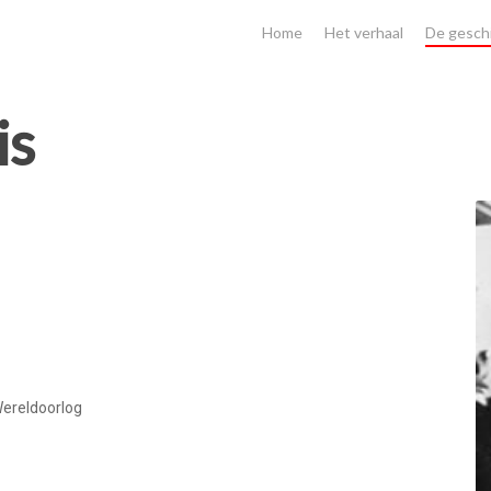
Home
Het verhaal
De gesch
is
Wereldoorlog